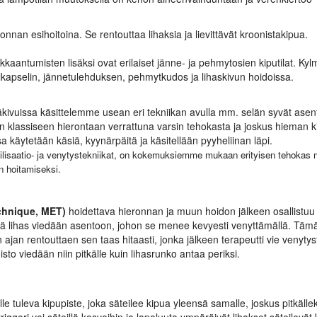
nan esihoitoina. Se rentouttaa lihaksia ja lievittävät kroonistakipua.
kkaantumisten lisäksi ovat erilaiset jänne- ja pehmytosien kiputilat. Kyl
lkapselin, jännetulehduksen, pehmytkudos ja lihaskivun hoidoissa.
kivuissa käsittelemme usean eri tekniikan avulla mm. selän syvät asento
n klassiseen hierontaan verrattuna varsin tehokasta ja joskus hieman kiv
a käytetään käsiä, kyynärpäitä ja käsitellään pyyheliinan läpi.
ilisaatio- ja venytystekniikat, on kokemuksiemme mukaan erityisen tehokas m
en hoitamiseksi.
chnique, MET)
hoidettava hieronnan ja muun hoidon jälkeen osallistuu v
vä lihas viedään asentoon, johon se menee kevyesti venyttämällä. Tämä
n ajan rentouttaen sen taas hitaasti, jonka jälkeen terapeutti vie venyt
sto viedään niin pitkälle kuin lihasrunko antaa periksi.
le tuleva kipupiste, joka säteilee kipua yleensä samalle, joskus pitkällek