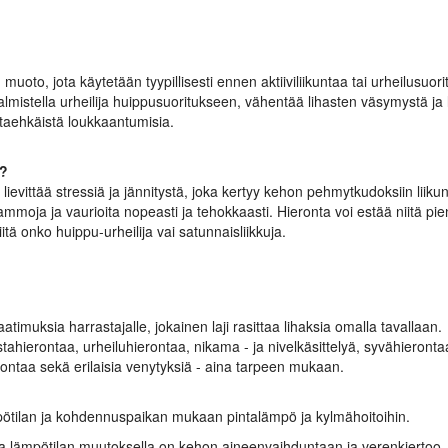
muoto, jota käytetään tyypillisesti ennen aktiiviliikuntaa tai urheilusuor
mistella urheilija huippusuoritukseen, vähentää lihasten väsymystä ja lih
ltaehkäistä loukkaantumisia.
s?
ievittää stressiä ja jännitystä, joka kertyy kehon pehmytkudoksiin liik
vammoja ja vaurioita nopeasti ja tehokkaasti. Hieronta voi estää niitä pi
itä onko huippu-urheilija vai satunnaisliikkuja.
aatimuksia harrastajalle, jokainen laji rasittaa lihaksia omalla tavallaan.
ahierontaa, urheiluhierontaa, nikama - ja nivelkäsittelyä, syvähierontaa
ierontaa sekä erilaisia venytyksiä - aina tarpeen mukaan.
ötilan ja kohdennuspaikan mukaan pintalämpö ja kylmähoitoihin.
lla lämpötilan muutoksella on kehon aineenvaihduntaan ja verenkiertoo v