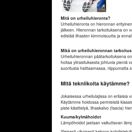
Mitä on urheiluhieronta?
Urheiluhieronta on hieronnan erityinen 
jälkeen. Hieronnan tarkoituksena on val
edistää lihasten kimmoisuutta ja enna
Mikä on urheiluhieronnan tarkoitu
Urheiluhieronnan päätarkoituksena on l
hoitaa ylirasituksesta johtuvia pieniä 
suoritusta haittaamassa, riippumatta si
Mitä tekniikoita käytämme?
Jokaisessa urheilulajissa on erilaisia v
Käytämme hoidossa perinteistä klassist
piste käsittelyä, lihaskalvo (fascia) h
Kuuma/kylmähoidot
Lämpöhoidot jaetaan vaikuttavan lämp
Yleisesti ulkoisesti kehoon kohdistetu