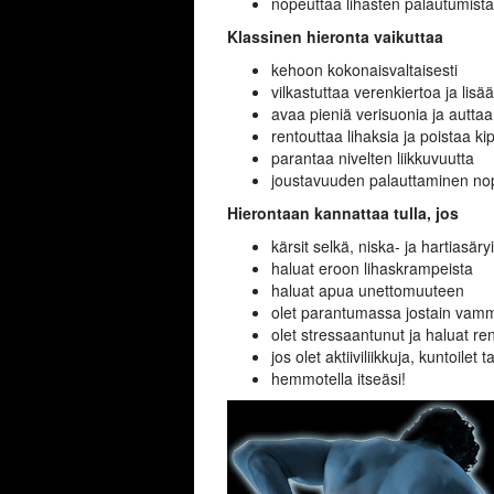
nopeuttaa lihasten palautumista
Klassinen hieronta vaikuttaa
kehoon kokonaisvaltaisesti
vilkastuttaa verenkiertoa ja lis
avaa pieniä verisuonia ja auttaa
rentouttaa lihaksia ja poistaa ki
parantaa nivelten liikkuvuutta
joustavuuden palauttaminen no
Hierontaan kannattaa tulla, jos
kärsit selkä, niska- ja hartiasär
haluat eroon lihaskrampeista
haluat apua unettomuuteen
olet parantumassa jostain vam
olet stressaantunut ja haluat re
jos olet aktiiviliikkuja, kuntoile
hemmotella itseäsi!