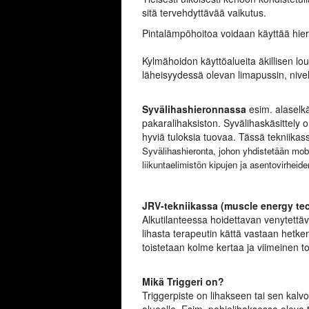
sitä tervehdyttävää vaikutus.
Pintalämpöhoitoa voidaan käyttää hieron
Kylmähoidon käyttöalueita äkillisen lou
läheisyydessä olevan limapussin, nive
Syvälihashieronnassa
esim. alaselkä
pakaralihaksiston. Syvälihaskäsittely o
hyviä tuloksia tuovaa. Tässä tekniikass
Syvälihashieronta, johon yhdistetään mob
liikuntaelimistön kipujen ja asentovirheid
JRV-tekniikassa (muscle energy te
Alkutilanteessa hoidettavan venytettä
lihasta terapeutin kättä vastaan hetke
toistetaan kolme kertaa ja viimeinen toi
Mikä Triggeri on?
Triggerpiste on lihakseen tai sen kalvol