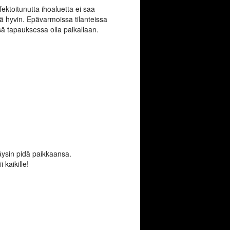
ektoitunutta ihoaluetta ei saa
nsä hyvin. Epävarmoissa tilanteissa
sä tapauksessa olla paikallaan.
täysin pidä paikkaansa.
kaikille!