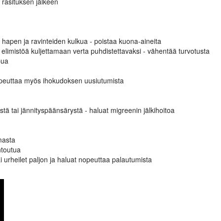
 rasituksen jälkeen
ää hapen ja ravinteiden kulkua - poistaa kuona-aineita
 elimistöä kuljettamaan verta puhdistettavaksi - vähentää turvotusta
pua
peuttaa myös ihokudoksen uusiutumista
yistä tai jännityspäänsärystä - haluat migreenin jälkihoitoa
masta
ntoutua
t tai urheilet paljon ja haluat nopeuttaa palautumista