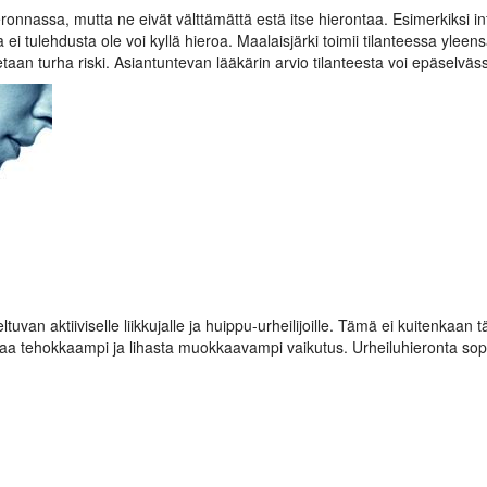
nassa, mutta ne eivät välttämättä estä itse hierontaa. Esimerkiksi inf
a ei tulehdusta ole voi kyllä hieroa. Maalaisjärki toimii tilanteessa ylee
aan turha riski. Asiantuntevan lääkärin arvio tilanteesta voi epäselväs
uvan aktiiviselle liikkujalle ja huippu-urheilijoille. Tämä ei kuitenkaan 
taa tehokkaampi ja lihasta muokkaavampi vaikutus. Urheiluhieronta sopii 