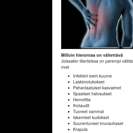
Milloin hierontaa on vältettävä
Joissakin tilanteissa on parempi välttää
ovat
Infektiot esim.kuume
Laskimotukokset
Pahanlaatuiset kasvaimet
Spastiset halvaukset
Hemofilia
Ihotaudit
Tuoreet vammat
Iskemiset kudokset
Suurentuneet imurauhaset
Krapula