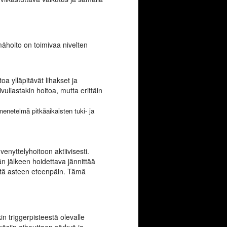
mähoito on toimivaa nivelten
a ylläpitävät lihakset ja
uliastakin hoitoa, mutta erittäin
enetelmä pitkäaikaisten tuki- ja
enyttelyhoitoon aktiivisesti.
n jälkeen hoidettava jännittää
ystä asteen eteenpäin. Tämä
in triggerpisteestä olevalle