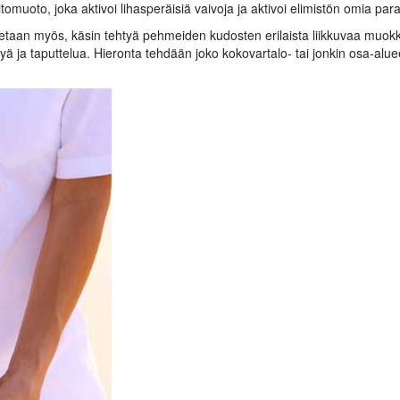
omuoto, joka aktivoi lihasperäisiä vaivoja ja aktivoi elimistön omia pa
tetaan myös, käsin tehtyä pehmeiden kudosten erilaista liikkuvaa muokk
lyä ja taputtelua. Hieronta tehdään joko kokovartalo- tai jonkin osa-alue