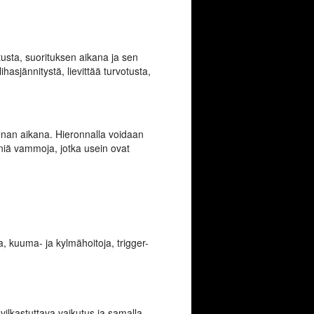
itusta, suorituksen aikana ja sen
asjännitystä, lievittää turvotusta,
unnan aikana. Hieronnalla voidaan
eniä vammoja, jotka usein ovat
, kuuma- ja kylmähoitoja, trigger-
ilkastuttava vaikutus ja samalla