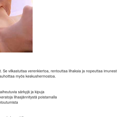
 Se vilkastuttaa verenkiertoa, rentouttaa lihaksia ja nopeuttaa imunest
rauhoittaa myös keskushermostoa.
aiheutuvia särkyjä ja kipuja
ikeratoja lihasjännitystä poistamalla
ntoutumista